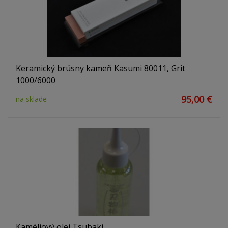
Keramický brúsny kameň Kasumi 80011, Grit
1000/6000
95,00 €
na sklade
Kaméliový olej Tsubaki