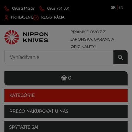
SK
EN
0903 214 263
0903 761 001
PRIHLÁSENIE
REGISTRÁCIA
PRIAMY DOVOZ Z
JAPONSKA. GARANCIA
ORIGINALITY!
0
KATEGÓRIE
PREČO NAKUPOVAŤ U NÁS
SPÝTAJTE SA!