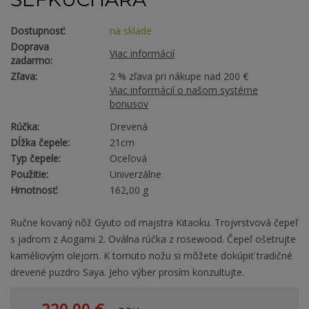
Dostupnosť:
na sklade
Doprava
Viac informácií
zadarmo:
Zľava:
2 % zľava pri nákupe nad 200 €
Viac informácií o našom systéme
bonusov
Rúčka:
Drevená
Dĺžka čepele:
21cm
Typ čepele:
Oceľová
Použitie:
Univerzálne
Hmotnosť:
162,00 g
Ručne kovaný nôž Gyuto od majstra Kitaoku. Trojvrstvová čepeľ
s jadrom z Aogami 2. Oválna rúčka z rosewood. Čepeľ ošetrujte
kaméliovým olejom. K tomuto nožu si môžete dokúpiť tradičné
drevené puzdro Saya. Jeho výber prosím konzultujte.