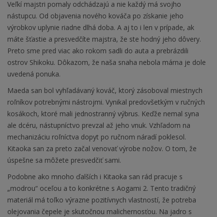
Veľkí majstri pomaly odchádzajú a nie každý má svojho
nástupcu. Od objavenia nového kováča po získanie jeho
výrobkov uplynie riadne dlhá doba. A aj to i len v prípade, ak
máte šťastie a presvedčíte majstra, že ste hodný jeho dôvery.
Preto sme pred viac ako rokom sadli do auta a prebrázdili
ostrov Shikoku. Dôkazom, že naša snaha nebola márna je dole
uvedená ponuka.
Maeda san bol vyhľadávaný kováč, ktorý zásoboval miestnych
roľníkov potrebnými nástrojmi. Vynikal predovšetkým v ručných
kosákoch, ktoré mali jednostranný výbrus. Keďže nemal syna
ale dcéru, nástupníctvo prevzal až jeho vnuk. Vzhľadom na
mechanizáciu roľníctva dopyt po ručnom náradí poklesol.
Kitaoka san za preto začal venovať výrobe nožov. O tom, že
úspešne sa môžete presvedčiť sami.
Podobne ako mnoho ďalších i Kitaoka san rád pracuje s
„modrou“ oceľou a to konkrétne s Aogami 2. Tento tradičný
materiál má toľko výrazne pozitívnych vlastností, že potreba
olejovania čepele je skutočnou malichernosťou. Na jadro s