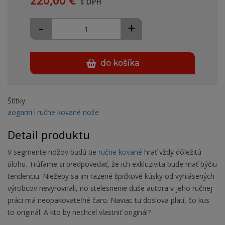
220,00 €
s DPH
-
+
do košíka
Štítky:
aogami
ručne kované nože
Detail produktu
V segmente nožov budú tie
ručne kované
hrať vždy dôležitú
úlohu. Trúfame si predpovedať, že ich exkluzivita bude mať býčiu
tendenciu. Niežeby sa im razené špičkové kúsky od vyhlásených
výrobcov nevyrovnali, no stelesnenie duše autora v jeho ručnej
práci má neopakovateľné čaro. Naviac tu doslova platí, čo kus
to originál. A kto by nechcel vlastniť originál?