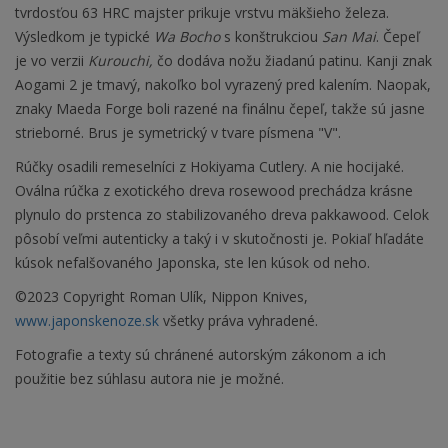
tvrdosťou 63 HRC majster prikuje vrstvu mäkšieho železa.
Výsledkom je typické
Wa Bocho
s konštrukciou
San Mai
. Čepeľ
je vo verzii
Kurouchi,
čo dodáva nožu žiadanú patinu. Kanji znak
Aogami 2 je tmavý, nakoľko bol vyrazený pred kalením. Naopak,
znaky Maeda Forge boli razené na finálnu čepeľ, takže sú jasne
strieborné.
Brus je symetrický v tvare písmena "V".
Rúčky osadili remeselníci z Hokiyama Cutlery. A nie hocijaké.
Oválna rúčka z exotického dreva rosewood prechádza krásne
plynulo do prstenca zo stabilizovaného dreva pakkawood. Celok
pôsobí veľmi autenticky a taký i v skutočnosti je. Pokiaľ hľadáte
kúsok nefalšovaného Japonska, ste len kúsok od neho.
©2023 Copyright Roman Ulík, Nippon Knives,
www.japonskenoze.sk
všetky práva vyhradené.
Fotografie a texty sú chránené autorským zákonom a ich
použitie bez súhlasu autora nie je možné.