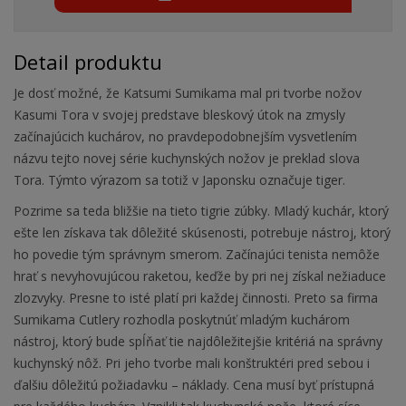
Detail produktu
Je dosť možné, že Katsumi Sumikama mal pri tvorbe nožov
Kasumi Tora v svojej predstave bleskový útok na zmysly
začínajúcich kuchárov, no pravdepodobnejším vysvetlením
názvu tejto novej série kuchynských nožov je preklad slova
Tora. Týmto výrazom sa totiž v Japonsku označuje tiger.
Pozrime sa teda bližšie na tieto tigrie zúbky. Mladý kuchár, ktorý
ešte len získava tak dôležité skúsenosti, potrebuje nástroj, ktorý
ho povedie tým správnym smerom. Začínajúci tenista nemôže
hrať s nevyhovujúcou raketou, keďže by pri nej získal nežiaduce
zlozvyky. Presne to isté platí pri každej činnosti. Preto sa firma
Sumikama Cutlery rozhodla poskytnúť mladým kuchárom
nástroj, ktorý bude spĺňať tie najdôležitejšie kritériá na správny
kuchynský nôž. Pri jeho tvorbe mali konštruktéri pred sebou i
ďalšiu dôležitú požiadavku – náklady. Cena musí byť prístupná