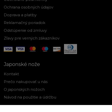
Ochrana osobných údajov
Doprava a platby
Reklamačný poriadok
Odstúpenie od zmluvy
Zľavy pre verných zákazníkov
Japonské nože
Kontakt
Prečo nakupovať u nás
O japonských nožoch
Návod na použitie a údržbu
Nástroje