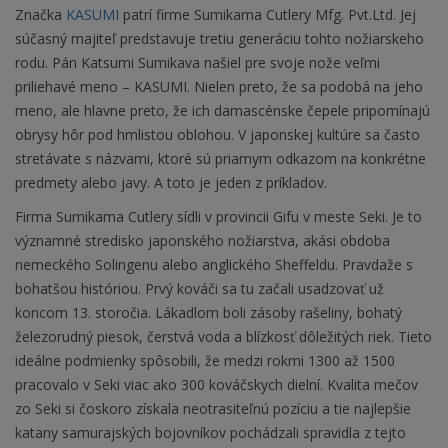
Značka
KASUMI
patrí firme Sumikama Cutlery Mfg. Pvt.Ltd. Jej
súčasný majiteľ predstavuje tretiu generáciu tohto nožiarskeho
rodu. Pán Katsumi Sumikava našiel pre svoje nože veľmi
priliehavé meno – KASUMI. Nielen preto, že sa podobá na jeho
meno, ale hlavne preto, že ich damascénske čepele pripomínajú
obrysy hôr pod hmlistou oblohou. V japonskej kultúre sa často
stretávate s názvami, ktoré sú priamym odkazom na konkrétne
predmety alebo javy. A toto je jeden z príkladov.
Firma Sumikama Cutlery sídli v provincii Gifu v meste Seki. Je to
významné stredisko japonského nožiarstva, akási obdoba
nemeckého Solingenu alebo anglického Sheffeldu. Pravdaže s
bohatšou históriou. Prvý kováči sa tu začali usadzovať už
koncom 13. storočia. Lákadlom boli zásoby rašeliny, bohatý
železorudný piesok, čerstvá voda a blízkosť dôležitých riek. Tieto
ideálne podmienky spôsobili, že medzi rokmi 1300 až 1500
pracovalo v Seki viac ako 300 kováčskych dielní. Kvalita mečov
zo Seki si čoskoro získala neotrasiteľnú pozíciu a tie najlepšie
katany samurajských bojovníkov pochádzali spravidla z tejto