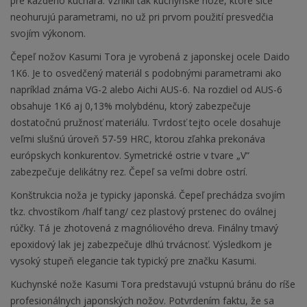
pre každého kuchára. Vznikli tak kuchynské nože, ktoré síce
neohurujú parametrami, no už pri prvom použití presvedčia
svojím výkonom.
Čepeľ nožov Kasumi Tora je vyrobená z japonskej ocele Daido
1K6. Je to osvedčený materiál s podobnými parametrami ako
napríklad známa VG-2 alebo Aichi AUS-6. Na rozdiel od AUS-6
obsahuje 1K6 aj 0,13% molybdénu, ktorý zabezpečuje
dostatočnú pružnosť materiálu. Tvrdosť tejto ocele dosahuje
veľmi slušnú úroveň 57-59 HRC, ktorou zľahka prekonáva
európskych konkurentov. Symetrické ostrie v tvare „V“
zabezpečuje delikátny rez. Čepeľ sa veľmi dobre ostrí.
Konštrukcia noža je typicky japonská. Čepeľ prechádza svojím
tkz. chvostíkom /half tang/ cez plastový prstenec do oválnej
rúčky. Tá je zhotovená z magnóliového dreva. Finálny tmavý
epoxidový lak jej zabezpečuje dlhú trvácnosť. Výsledkom je
vysoký stupeň elegancie tak typický pre značku Kasumi.
Kuchynské nože Kasumi Tora predstavujú vstupnú bránu do ríše
profesionálnych japonských nožov. Potvrdením faktu, že sa