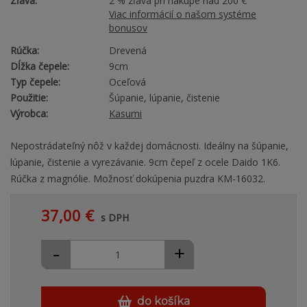
Zľava:
2 % zľava pri nákupe nad 200 €
Viac informácií o našom systéme
bonusov
Rúčka:
Drevená
Dĺžka čepele:
9cm
Typ čepele:
Oceľová
Použitie:
Šúpanie, lúpanie, čistenie
Výrobca:
Kasumi
Nepostrádateľný nôž v každej domácnosti. Ideálny na šúpanie,
lúpanie, čistenie a vyrezávanie. 9cm čepeľ z ocele Daido 1K6.
Rúčka z magnólie. Možnosť dokúpenia puzdra KM-16032.
37,00 €
s DPH
-
+
do košíka