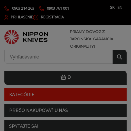
SK
EN
0903 214 263
0903 761 001
PRIHLÁSENIE
REGISTRÁCIA
PRIAMY DOVOZ Z
JAPONSKA. GARANCIA
ORIGINALITY!
0
KATEGÓRIE
PREČO NAKUPOVAŤ U NÁS
SPÝTAJTE SA!