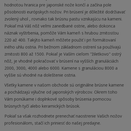
hodnotou hranica pre japonské nože končí a začína pole
pôsobnosti európskych nožov. Pri brúsení je dôležité dodržiavať
zvolený uhol , rovnako tak brúsnu pastu vznikajúcu na kameni.
Pokiaľ má Váš nôž veľmi zanedbané ostrie, alebo dokonca
náznak vyštrbenia, pomôže Vám kameň s hrubou zrnitosťou
220 až 400. Takýto kameň môžete použiť i pri formátovaní
iného uhlu ostria. Pri bežnom základnom ostrení sa používajú
zrnitosti 800 až 1500. Pokiaľ je Vaším cieľom "žiletkovo" ostrý
nôž, je vhodné pokračovať v brúsení na vyšších granuláciách
2000, 3000, 4000 alebo 6000. Kamene s granuláciou 8000 a
vyššie sú vhodné na doleštenie ostria.
Všetky kamene v našom obchode sú originálne brúsne kamene
a pochádzajú výlučne od japonských výrobcov. Okrem toho
Vám ponúkame i doplnkové spôsoby brúsenia pomocou
brúsnych tyčí alebo keramických brúsok.
Pokiaľ sa však rozhodnete prenechať naostrenie Vašich nožov
profesionálom, stačí ich priniesť do našej predajne.