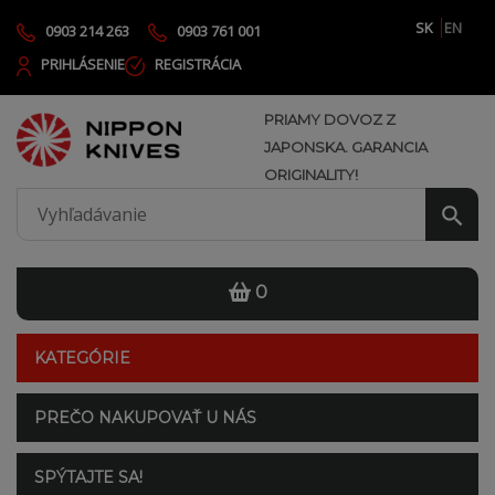
SK
EN
0903 214 263
0903 761 001
PRIHLÁSENIE
REGISTRÁCIA
PRIAMY DOVOZ Z
JAPONSKA. GARANCIA
ORIGINALITY!
0
KATEGÓRIE
PREČO NAKUPOVAŤ U NÁS
SPÝTAJTE SA!