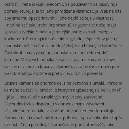
ostrosť. Treba si však uvedomiť, že používaním sa každý nôž
pomaly otupuje. Je to jeho prirodzená vlastnosť. Je však na nás,
aby sme mu opäť prinavrátili jeho najdôležitejšiu vlastnosť.
Hneď na začiatku treba pripomenúť, že japonské nože majú
spravidla tvrdšie čepele a jemnejšie ostrie ako ich európski
konkurenti. Preto aj ich brúsenie si vyžaduje špecifický prístup.
Japonské nože sa brúsia predovšetkým na brúsnych kameňoch.
Častokrát sa nazývajú aj japonské kamene alebo vodné
kamene. V rôznych ponukách sa stretávame s diametrálnymi
rozdielmi v cenách brúsnych kameňov, čo môže samozrejme
viesť k zmätku. Poďme si preto niečo o nich povedať.
Brúsne kamene sa prioritne delia na prírodné a umelé. Prírodné
kamene sa ťažili v lomoch, z ktorých najžiadanejšie boli v okolí
Kjóta. Dnes sú až na malé výnimky všetky zatvorené.
Obchodníci však disponujú s obmedzenými zásobami
základného materiálu, z ktorého brúsne kamene formátujú.
Kamene nesú označenie lomu, pohoria, typu a nakoniec stupňa
tvrdosti. Cena prírodných kameňov je podstatne vyššia ako