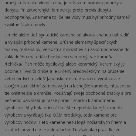
umelých. No ako vieme, cena je odrazom pomeru ponuky a
dopytu. Pri zatvorených lomoch je preto previs dopytu
pochopiteľný. Znamená to, že nie vždy musí byť prírodný kameň
kvalitnejší ako umelý.
Umelé alebo tiež syntetické kamene sú akousi snahou nahradiť
a vylepšiť prírodné kamene. Brúsne elementy špecifických
tvarov, materiálov, veľkostí a množstiev sú zakomponované do
základného materiálu tvoriaceho samotný tvar kameňa
/tehlička/. Ten môže byť ílovitý alebo keramický. Keramický je
odolnejší, vydrží dlhšie a je určený predovšetkým na brúsenie
veľmi tvrdých ocelí. V Japonsku existuje viacero výrobcov, z
ktorých sa niektorí zameriavajú na lacnejšie kamene, iní zase na
tie kvalitnejšie a drahšie. Používajú svoje obchodné značky a pre
bežného užívateľa je ťažké priradiť značku k samotnému
výrobcovi. Aby bola orientácia ešte neprehľadanejšia, mnohí
výrobcovia vyrábajú tkz. OEM produkty, teda kamene pre
výrobcov nožov. Tieto kamene nesú logá nožiarskych firiem a
zistiť ich pôvod nie je jednoduché. Tu však platí pravidlo, že