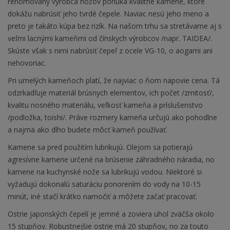
renomovaný výrobca nožov ponúka kvalitné kamene, ktoré
dokážu nabrúsiť jeho tvrdé čepele. Naviac nesú jeho meno a
preto je takáto kúpa bez rizík. Na našom trhu sa stretávame aj s
veľmi lacnými kameňmi od čínskych výrobcov /napr. TAIDEA/.
Skúste však s nimi nabrúsiť čepeľ z ocele VG-10, o aogami ani
nehovoriac.
Pri umelých kameňoch platí, že najviac o ňom napovie cena. Tá
odzrkadľuje materiál brúsnych elementov, ich počet /zrnitosť/,
kvalitu nosného materiálu, veľkosť kameňa a príslušenstvo
/podložka, toishi/. Práve rozmery kameňa určujú ako pohodlne
a najmä ako dlho budete môcť kameň používať.
Kamene sa pred použitím lubrikujú. Olejom sa potierajú
agresívne kamene určené na brúsenie záhradného náradia, no
kamene na kuchynské nože sa lubrikujú vodou. Niektoré si
vyžadujú dokonalú saturáciu ponorením do vody na 10-15
minút, iné stačí krátko namočiť a môžete začať pracovať.
Ostrie japonských čepelí je jemné a zoviera uhol zväčša okolo
15 stupňov. Robustnejšie ostrie má 20 stupňov, no za touto