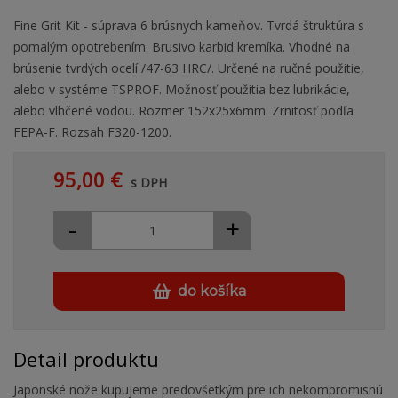
Fine Grit Kit - súprava 6 brúsnych kameňov. Tvrdá štruktúra s
pomalým opotrebením. Brusivo karbid kremíka. Vhodné na
brúsenie tvrdých ocelí /47-63 HRC/. Určené na ručné použitie,
alebo v systéme TSPROF. Možnosť použitia bez lubrikácie,
alebo vlhčené vodou. Rozmer 152x25x6mm. Zrnitosť podľa
FEPA-F. Rozsah F320-1200.
95,00 €
s DPH
-
+
do košíka
Detail produktu
Japonské nože kupujeme predovšetkým pre ich nekompromisnú